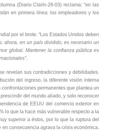
lumna (Diario Clarín-28-03) reclama: “en las
stán en primera línea: los empleadores y los
undial por el brote. “Los Estados Unidos deben
s: a
hora, en un país dividido, es necesario un
nce global. Mantener la confianza pública es
ernacionales”.
 se revelan sus contradicciones y debilidades.
ución del ingreso, la diferente visión interna
as confrontaciones permanentes que plantea un
 prescindir del mundo aliado, y solo reconocer
ependencia de EEUU del comercio exterior en
 % lo que la hace más vulnerable respecto a la
 superior a éstos, por lo que la ruptura del
ue en consecuencia agrava la crisis económica.