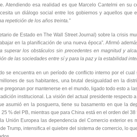
nte. Atendiendo esa realidad es que Marcelo Cantelmi en su co
cesita un diálogo social entre los gobiernos y aquellos que e
 repetición de los años treinta.”
etario de Estado
en The Wall Street Journal) sobre la crisis m
rabajar en la planificación de una nueva época”. Afirmó ademá
ara superar los obstáculos sin precedentes en magnitud y alca
ción de las sociedades entre sí y para la paz y la estabilidad int
o se encuentra en un período de conflicto interno por el cual
millones de sus habitantes, una brutal desigualdad en la distrib
 que pregonan por mantenerse en el mundo, ligado todo esto a l
dición institucional. La visión del actual presidente respecto a
 que asumió en la posguerra, tiene su basamento en que la d
 25 % del PB, mientras que para China está en el orden del 38
la Unión Europea las dependencia del Comercio exterior es muy
 de Trump, intensifica el quiebre del sistema de comercio, lo q
ados.