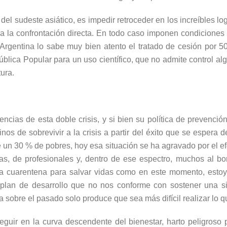
 del sudeste asiático, es impedir retroceder en los increíbles 
r a la confrontación directa. En todo caso imponen condiciones
 Argentina lo sabe muy bien atento el tratado de cesión por
blica Popular para un uso científico, que no admite control al
tura.
ncias de esta doble crisis, y si bien su política de prevenci
os de sobrevivir a la crisis a partir del éxito que se espera 
un 30 % de pobres, hoy esa situación se ha agravado por el efe
tas, de profesionales y, dentro de ese espectro, muchos al bo
 la cuarentena para salvar vidas como en este momento, est
plan de desarrollo que no nos conforme con sostener una sit
a sobre el pasado solo produce que sea más difícil realizar lo 
uir en la curva descendente del bienestar, harto peligroso pa