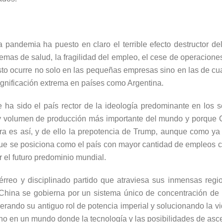
 pandemia ha puesto en claro el terrible efecto destructor de
temas de salud, la fragilidad del empleo, el cese de operacione
to ocurre no solo en las pequeñas empresas sino en las de cu
gnificación extrema en países como Argentina.
a sido el país rector de la ideología predominante en los se
 y volumen de producción más importante del mundo y porque 
 es así, y de ello la prepotencia de Trump, aunque como ya dij
 que se posiciona como el país con mayor cantidad de empleos 
ar el futuro predominio mundial.
érreo y disciplinado partido que atraviesa sus inmensas regi
 China se gobierna por un sistema único de concentración de 
cuperando su antiguo rol de potencia imperial y solucionando la 
ino en un mundo donde la tecnología y las posibilidades de asce