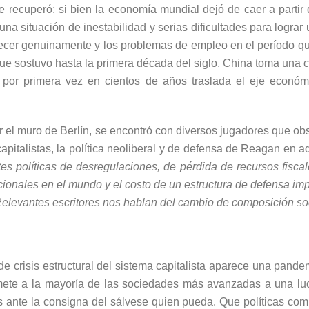
 recuperó; si bien la economía mundial dejó de caer a partir
na situación de inestabilidad y serias dificultades para lograr u
 crecer genuinamente y los problemas de empleo en el período 
e sostuvo hasta la primera década del siglo, China toma una c
 por primera vez en cientos de años traslada el eje económ
er el muro de Berlín, se encontró con diversos jugadores que o
capitalistas, la política neoliberal y de defensa de Reagan en ad
ntes políticas de desregulaciones, de pérdida de recursos fisca
cionales en el mundo y el costo de un estructura de defensa im
Relevantes escritores nos hablan del cambio de composición soc
de crisis estructural del sistema capitalista aparece una pan
mete a la mayoría de las sociedades más avanzadas a una lucha
 ante la consigna del sálvese quien pueda. Que políticas co