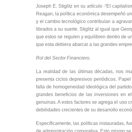
Joseph E. Stiglitz en su artículo -“El capita
Reagan, la política económica desempeñó un p
y el cambio tecnológico contribuían a agrava
librados a su suerte. Stiglitz al igual que Ge
que estos se regulen y equilibren dentro de u
que esta debiera abarcar a las grandes empre
Rol del Sector Financiero.
La realidad de las últimas décadas, nos mu
presenta ciclos depresivos periódicos. Papel q
falta de homogeneidad ideológica del partid
grandes beneficios de las inversiones en el
genuinas. A estos factores se agrega el uso c
debilidades crecientes de su desarrollo econó
Específicamente, las políticas instauradas, f
de administración corporativa. Esto mismo se