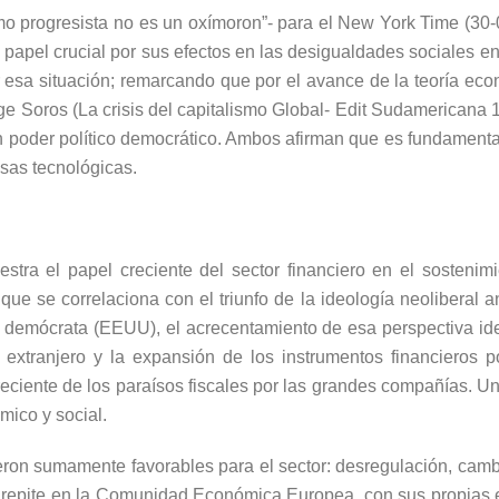
lismo progresista no es un oxímoron”- para el New York Time (30-
apel crucial por sus efectos en las desigualdades sociales en 
r esa situación; remarcando que por el avance de la teoría ec
orge Soros (La crisis del capitalismo Global- Edit Sudamericana
n poder político democrático. Ambos afirman que es fundamenta
sas tecnológicas.
estra el papel creciente del sector financiero en el sosteni
ue se correlaciona con el triunfo de la ideología neoliberal an
o demócrata (EEUU), el acrecentamiento de esa perspectiva ide
 extranjero y la expansión de los instrumentos financieros 
reciente de los paraísos fiscales por las grandes compañías. Un
mico y social.
ueron sumamente favorables para el sector: desregulación, cambi
 repite en la Comunidad Económica Europea, con sus propias e