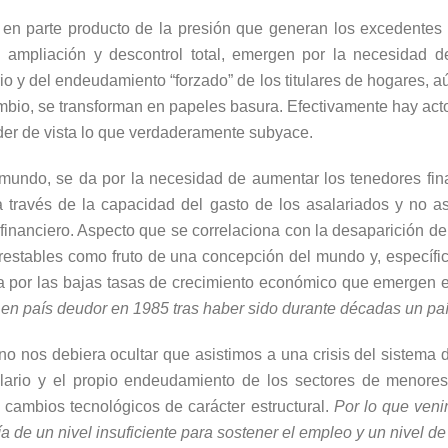
 en parte producto de la presión que generan los excedentes 
su ampliación y descontrol total, emergen por la necesidad d
rio y del endeudamiento “forzado” de los titulares de hogares, aú
bio, se transforman en papeles basura. Efectivamente hay acto
rder de vista lo que verdaderamente subyace.
mundo, se da por la necesidad de aumentar los tenedores fina
 a través de la capacidad del gasto de los asalariados y no a
 financiero. Aspecto que se correlaciona con la desaparición de
restables como fruto de una concepción del mundo y, específi
da por las bajas tasas de crecimiento económico que emergen e
 en país deudor en 1985 tras haber sido durante décadas un p
, no nos debiera ocultar que asistimos a una crisis del sistema
salario y el propio endeudamiento de los sectores de menore
ambios tecnológicos de carácter estructural.
Por lo que veni
ía de un nivel insuficiente para sostener el empleo y un nivel de