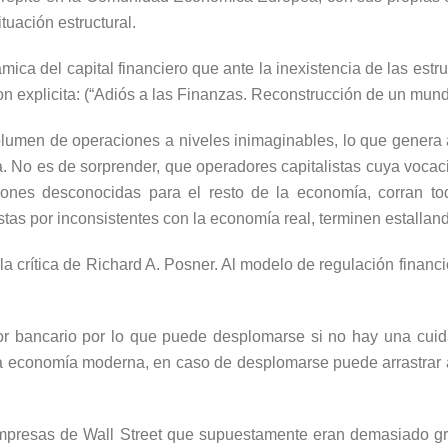
tuación estructural.
ámica del capital financiero que ante la inexistencia de las est
on explicita: (“Adiós a las Finanzas. Reconstrucción de un mun
olumen de operaciones a niveles inimaginables, lo que genera 
. No es de sorprender, que operadores capitalistas cuya voca
nes desconocidas para el resto de la economía, corran tod
stas por inconsistentes con la economía real, terminen estalland
a crítica de Richard A. Posner. Al modelo de regulación financi
ctor bancario por lo que puede desplomarse si no hay una cui
a economía moderna, en caso de desplomarse puede arrastrar 
e empresas de Wall Street que supuestamente eran demasiado g