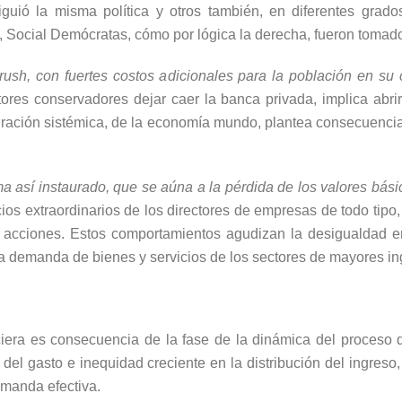
iguió la misma política y otros también, en diferentes grados
 Social Demócratas, cómo por lógica la derecha, fueron tomados
ush, con fuertes costos adicionales para la población en su 
ores conservadores dejar caer la banca privada, implica abri
tegración sistémica, de la economía mundo, plantea consecuencia
tema así instaurado, que se aúna a la pérdida de los valores b
cios extraordinarios de los directores de empresas de todo tipo
 acciones. Estos comportamientos agudizan la desigualdad en 
la demanda de bienes y servicios de los sectores de mayores in
ciera es consecuencia de la fase de la dinámica del proceso 
del gasto e inequidad creciente en la distribución del ingreso, 
emanda efectiva.