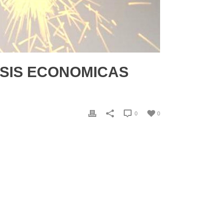
ISIS ECONOMICAS
0
0