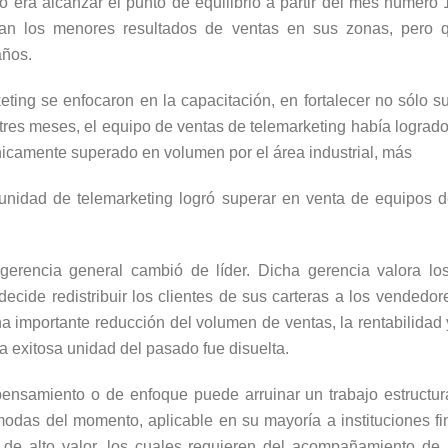
vo era alcanzar el punto de equilibrio a partir del mes númer
ban los menores resultados de ventas en sus zonas, pero 
años.
ting se enfocaron en la capacitación, en fortalecer no sólo su
tres meses, el equipo de ventas de telemarketing había logra
nicamente superado en volumen por el área industrial, más
a unidad de telemarketing logró superar en venta de equipos d
erencia general cambió de líder. Dicha gerencia valora los r
decide redistribuir los clientes de sus carteras a los vended
a importante reducción del volumen de ventas, la rentabilidad y,
 exitosa unidad del pasado fue disuelta.
ensamiento o de enfoque puede arruinar un trabajo estructurad
modas del momento, aplicable en su mayoría a instituciones fi
 de alto valor, los cuales requieren del acompañamiento de