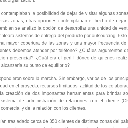
a la organización.
contemplaban la posibilidad de dejar de visitar algunas zonas
 esas zonas; otras opciones contemplaban el hecho de dejar
mbién se analizó la opción de desarrollar una unidad de venta
mpleara sistemas de entrega del producto por outsourcing. Est
na mayor cobertura de las zonas y una mayor frecuencia de co
lientes debemos atender por teléfono? ¿Cuáles argumentos d
ción presencial? ¿Cuál era el perfil idóneo de quienes reali
alcanzaría su punto de equilibrio?
espondieron sobre la marcha. Sin embargo, varios de los princi
dad en el proyecto, recursos limitados, actitud de los colabora
nió la creación de dos importantes herramientas para brindar 
 sistema de administración de relaciones con el cliente (C
comercial y de la relación con los clientes.
ían trasladado cerca de 350 clientes de distintas zonas del paí