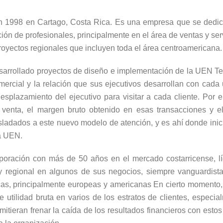
 en 1998 en Cartago, Costa Rica. Es una empresa que se dedi
ón de profesionales, principalmente en el área de ventas y serv
royectos regionales que incluyen toda el área centroamericana
esarrollado proyectos de diseño e implementación de la UEN T
ercial y la relación que sus ejecutivos desarrollan con cada 
splazamiento del ejecutivo para visitar a cada cliente. Por 
 venta, el margen bruto obtenido en esas transacciones y el
asladados a este nuevo modelo de atención, y es ahí donde inici
va UEN.
oración con más de 50 años en el mercado costarricense, líd
al y regional en algunos de sus negocios, siempre vanguardist
cas, principalmente europeas y americanas En cierto momento,
 utilidad bruta en varios de los estratos de clientes, especi
tieran frenar la caída de los resultados financieros con estos 